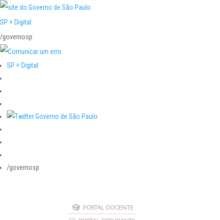
SP + Digital
/governosp
SP + Digital
/governosp
PORTAL DOCENTE