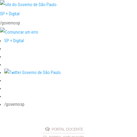
SP + Digital
/governosp
SP + Digital
/governosp
PORTAL DOCENTE