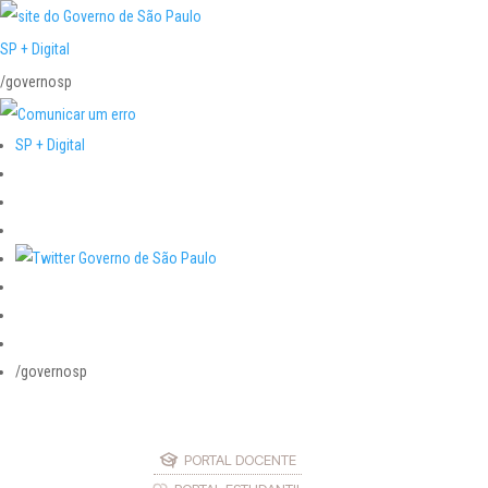
SP + Digital
/governosp
SP + Digital
/governosp
PORTAL DOCENTE