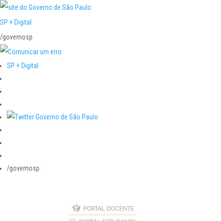
SP + Digital
/governosp
SP + Digital
/governosp
PORTAL DOCENTE