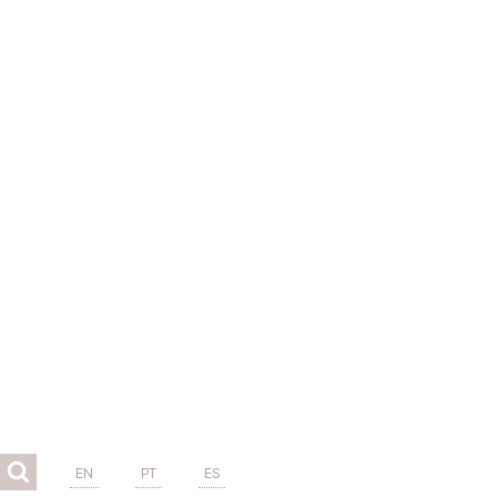
EN
PT
ES