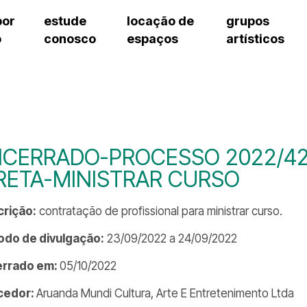
por
estude
locação de
grupos
o
conosco
espaços
artísticos
teatro procópio ferreira
artes cênicas
grupos artísticos de bolsistas
fale cono
salão villa-lobos
música
grupos pedagógicos – sede
pergunta
erto
auditório unidade chiquinha gonzaga
processo seletivo
grupos pedagógicos – polo
como che
orientações para locação
visite o c
equipe té
assessori
NCERRADO-PROCESSO 2022/4
trabalhe 
RETA-MINISTRAR CURSO
rição:
contratação de profissional para ministrar curso.
odo de divulgação:
23/09/2022 a 24/09/2022
errado em:
05/10/2022
cedor:
Aruanda Mundi Cultura, Arte E Entretenimento Ltda