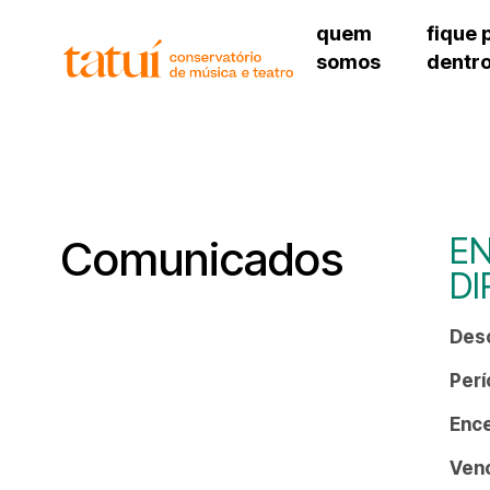
quem
fique 
somos
dentr
histórico
agenda cultural
governança
calendário escolar
unidades e setores
programas de conc
regimento escolar
revistas digitais
corpo docente
espaço estudantil
E
Comunicados
DI
Desc
Perí
Enc
Ven