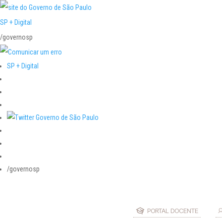
SP + Digital
/governosp
SP + Digital
/governosp
PORTAL DOCENTE