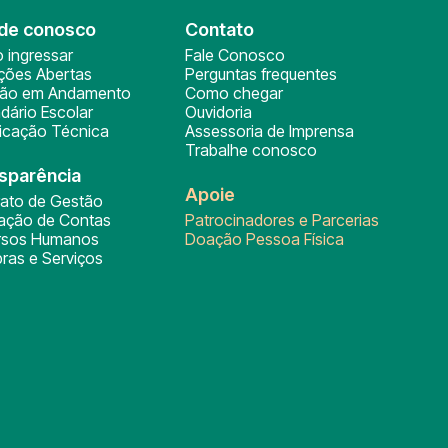
de conosco
Contato
 ingressar
Fale Conosco
ições Abertas
Perguntas frequentes
ção em Andamento
Como chegar
dário Escolar
Ouvidoria
ficação Técnica
Assessoria de Imprensa
Trabalhe conosco
sparência
Apoie
rato de Gestão
tação de Contas
Patrocinadores e Parcerias
rsos Humanos
Doação Pessoa Física
ras e Serviços