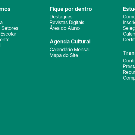
omos
Fique por dentro
Estu
Destaques
Como
ça
Revistas Digitais
Inscr
 Setores
Área do Aluno
Sele
Escolar
Calen
ente
Certi
Agenda Cultural
l
Calendário Mensal
Tran
Mapa do Site
Cont
Pres
Recu
Comp