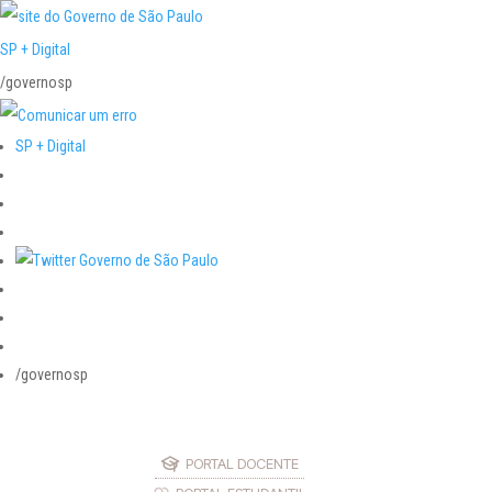
SP + Digital
/governosp
SP + Digital
/governosp
PORTAL DOCENTE