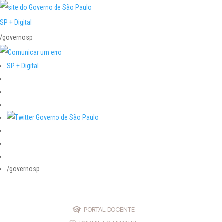
SP + Digital
/governosp
SP + Digital
/governosp
PORTAL DOCENTE