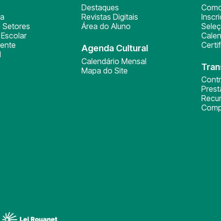
Destaques
Como
ça
Revistas Digitais
Inscr
 Setores
Área do Aluno
Sele
Escolar
Calen
ente
Certi
Agenda Cultural
l
Calendário Mensal
Tran
Mapa do Site
Cont
Pres
Recu
Comp