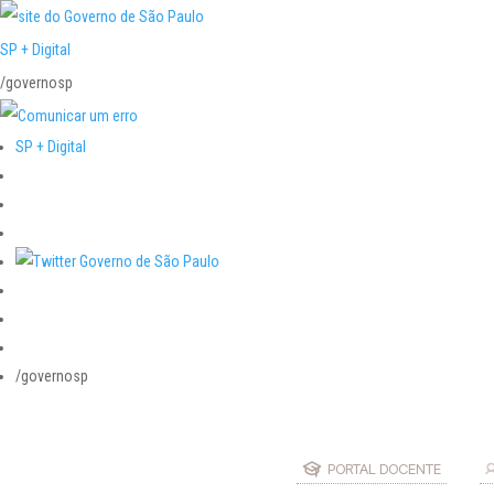
SP + Digital
/governosp
SP + Digital
/governosp
PORTAL DOCENTE