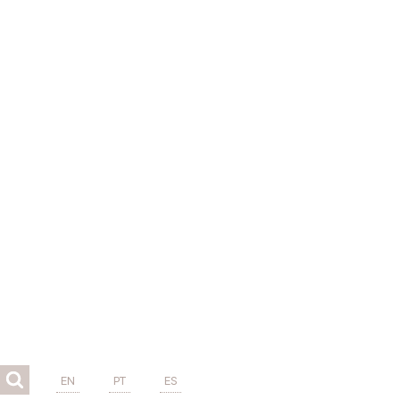
EN
PT
ES