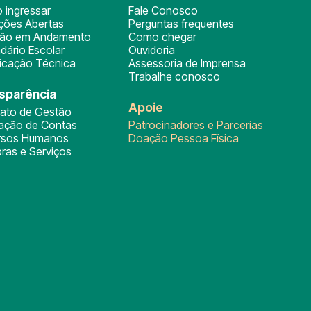
 ingressar
Fale Conosco
ições Abertas
Perguntas frequentes
ção em Andamento
Como chegar
dário Escolar
Ouvidoria
ficação Técnica
Assessoria de Imprensa
Trabalhe conosco
sparência
Apoie
rato de Gestão
tação de Contas
Patrocinadores e Parcerias
rsos Humanos
Doação Pessoa Física
ras e Serviços