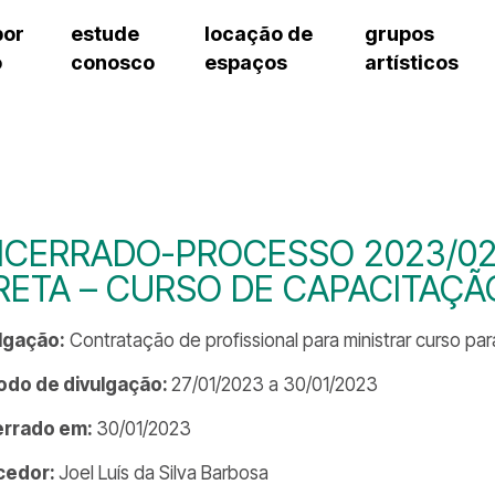
por
estude
locação de
grupos
o
conosco
espaços
artísticos
cursos regulares
bilheteria
teatro procópio ferreira
artes cênicas
grupos artísticos de bolsistas
fale cono
cursos livres
cursos regulares
salão villa-lobos
música
grupos pedagógicos – sede
ouvidoria 
cursos de aperfeiçoamento
cursos livres
erto
auditório unidade chiquinha gonzaga
processo seletivo
grupos pedagógicos – polo
pergunta
chiquinha gonzaga
cursos de aperfeiçoamento
orientações para locação
como che
a
visite o c
3
sceic-sp
NCERRADO-PROCESSO 2023/0
to
equipe té
RETA – CURSO DE CAPACITAÇÃ
josé do rio pardo
assessori
trabalhe 
lgação:
Contratação de profissional para ministrar curso pa
odo de divulgação:
27/01/2023 a 30/01/2023
errado em:
30/01/2023
cedor:
Joel Luís da Silva Barbosa