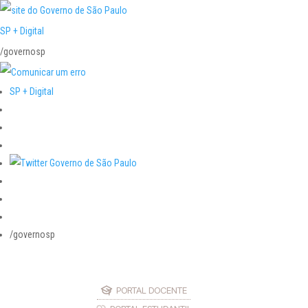
SP + Digital
/governosp
SP + Digital
/governosp
PORTAL DOCENTE