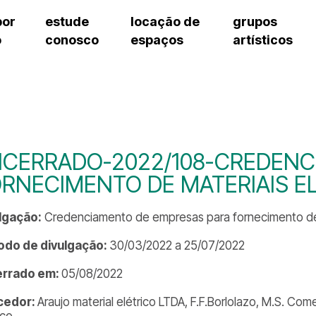
por
estude
locação de
grupos
o
conosco
espaços
artísticos
cursos regulares
bilheteria
teatro procópio ferreira
artes cênicas
grupos artísticos de bolsistas
fale cono
cursos livres
cursos regulares
salão villa-lobos
música
grupos pedagógicos – sede
ouvidoria 
cursos de aperfeiçoamento
cursos livres
erto
auditório unidade chiquinha gonzaga
processo seletivo
grupos pedagógicos – polo
pergunta
chiquinha gonzaga
cursos de aperfeiçoamento
orientações para locação
como che
a
visite o c
3
sceic-sp
NCERRADO-2022/108-CREDENC
to
equipe té
RNECIMENTO DE MATERIAIS E
josé do rio pardo
assessori
trabalhe 
lgação:
Credenciamento de empresas para fornecimento de m
odo de divulgação:
30/03/2022 a 25/07/2022
errado em:
05/08/2022
cedor:
Araujo material elétrico LTDA, F.F.Borlolazo, M.S. C
ico,