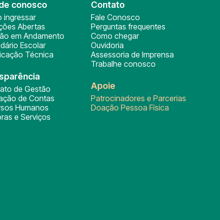
de conosco
Contato
 ingressar
Fale Conosco
ições Abertas
Perguntas frequentes
ção em Andamento
Como chegar
dário Escolar
Ouvidoria
ficação Técnica
Assessoria de Imprensa
Trabalhe conosco
sparência
Apoie
rato de Gestão
tação de Contas
Patrocinadores e Parcerias
rsos Humanos
Doação Pessoa Física
ras e Serviços