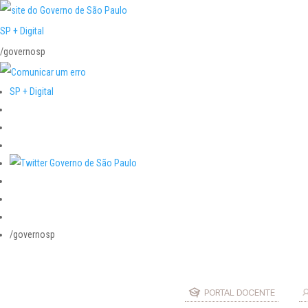
SP + Digital
/governosp
SP + Digital
/governosp
PORTAL DOCENTE