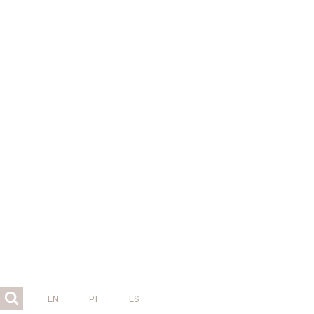
EN
PT
ES