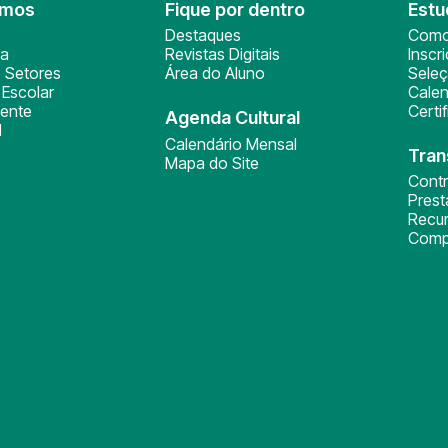
omos
Fique por dentro
Estu
Destaques
Como
ça
Revistas Digitais
Inscr
 Setores
Área do Aluno
Sele
Escolar
Calen
ente
Certi
Agenda Cultural
l
Calendário Mensal
Tran
Mapa do Site
Cont
Pres
Recu
Comp