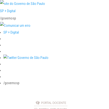
SP + Digital
/governosp
SP + Digital
/governosp
PORTAL DOCENTE