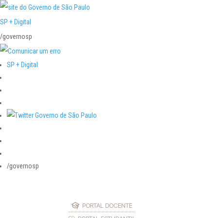
SP + Digital
/governosp
SP + Digital
/governosp
PORTAL DOCENTE