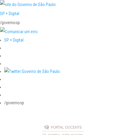
SP + Digital
/governosp
SP + Digital
/governosp
PORTAL DOCENTE