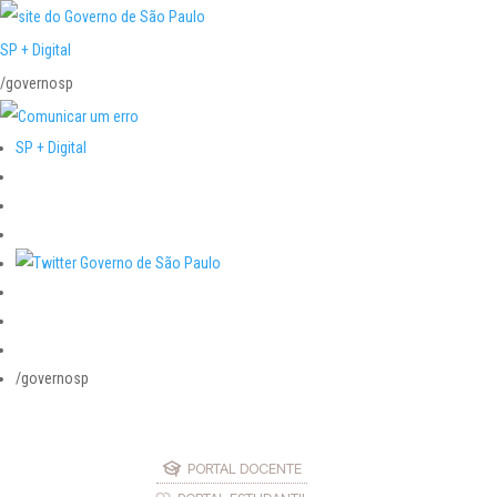
SP + Digital
/governosp
SP + Digital
/governosp
PORTAL DOCENTE