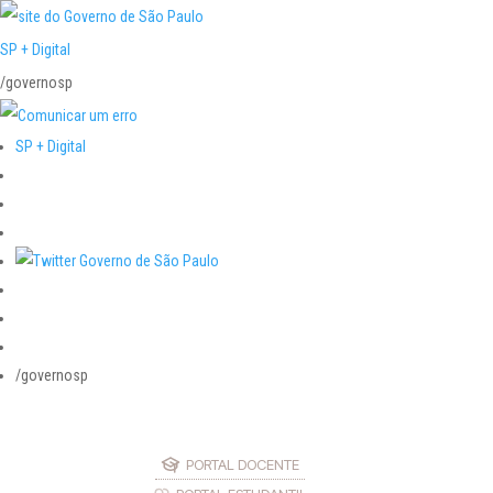
SP + Digital
/governosp
SP + Digital
/governosp
PORTAL DOCENTE