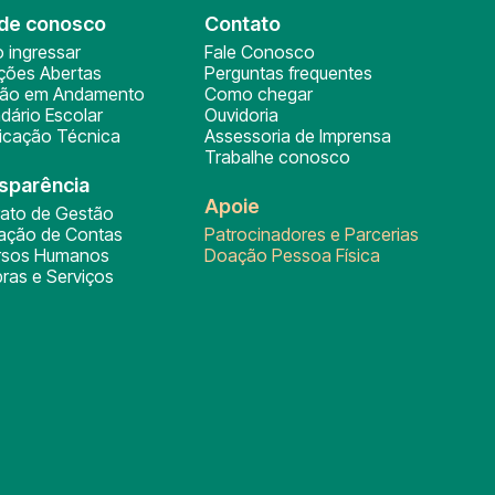
de conosco
Contato
 ingressar
Fale Conosco
ições Abertas
Perguntas frequentes
ção em Andamento
Como chegar
dário Escolar
Ouvidoria
ficação Técnica
Assessoria de Imprensa
Trabalhe conosco
sparência
Apoie
rato de Gestão
tação de Contas
Patrocinadores e Parcerias
rsos Humanos
Doação Pessoa Física
ras e Serviços