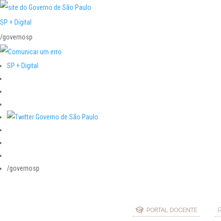
SP + Digital
/governosp
SP + Digital
/governosp
PORTAL DOCENTE