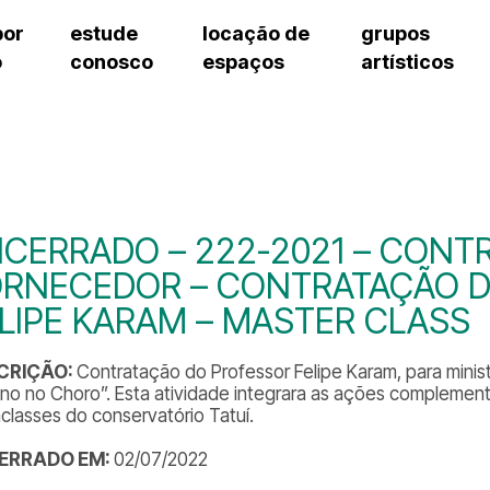
por
estude
locação de
grupos
o
conosco
espaços
artísticos
teatro procópio ferreira
artes cênicas
grupos artísticos de bolsistas
fale cono
salão villa-lobos
música
grupos pedagógicos – sede
pergunta
erto
auditório unidade chiquinha gonzaga
processo seletivo
grupos pedagógicos – polo
como che
orientações para locação
visite o c
equipe té
assessori
CERRADO – 222-2021 – CONT
trabalhe 
ORNECEDOR – CONTRATAÇÃO 
LIPE KARAM – MASTER CLASS
CRIÇÃO:
Contratação do Professor Felipe Karam, para minist
lino no Choro”. Esta atividade integrara as ações complement
aclasses do conservatório Tatuí.
ERRADO EM:
02/07/2022