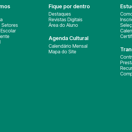
omos
Fique por dentro
Estu
Destaques
Como
ça
Revistas Digitais
Inscr
 Setores
Área do Aluno
Sele
Escolar
Calen
ente
Certi
Agenda Cultural
l
Calendário Mensal
Tran
Mapa do Site
Cont
Pres
Recu
Comp