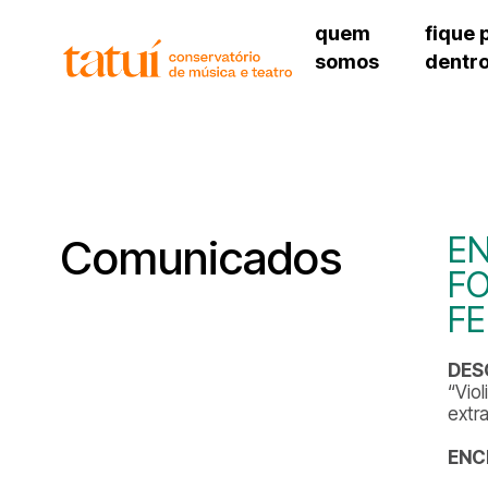
quem
fique 
somos
dentr
histórico
agenda cultural
governança
calendário escolar
unidades e setores
programas de conc
regimento escolar
revistas digitais
corpo docente
espaço estudantil
EN
Comunicados
F
FE
DES
“Vio
extr
ENC