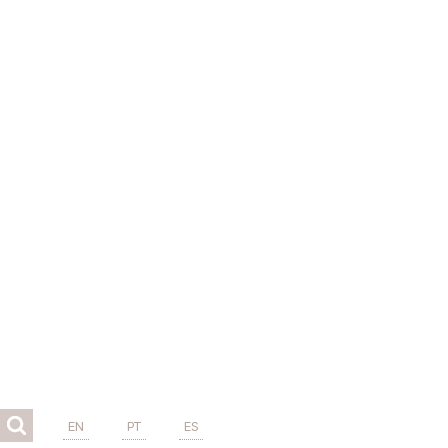
EN
PT
ES