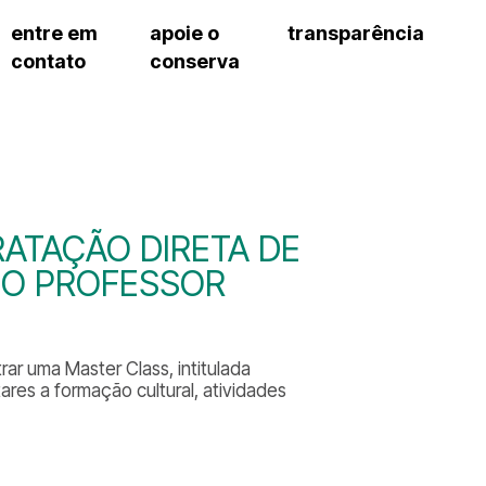
entre em
apoie o
transparência
contato
conserva
sco
patrocinadores e parcerias
contrato de gestão
s frequentes
doações de pessoa jurídica
prestação de contas
gar
doações de pessoa física
recursos humanos
onservatório
nota fiscal paulista (nfp)
compras e serviços
cnica social
a de imprensa
RATAÇÃO DIRETA DE
conosco
DO PROFESSOR
rar uma Master Class, intitulada
ares a formação cultural, atividades