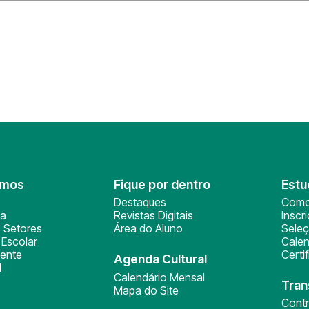
omos
Fique por dentro
Estu
Destaques
Como
ça
Revistas Digitais
Inscr
 Setores
Área do Aluno
Sele
Escolar
Calen
ente
Certi
Agenda Cultural
l
Calendário Mensal
Tran
Mapa do Site
Cont