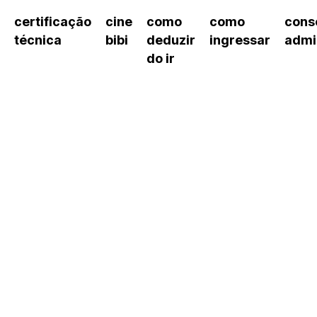
certificação
cine
como
como
cons
técnica
bibi
deduzir
ingressar
admi
do ir