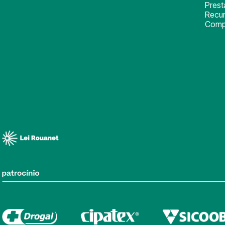
Pres
Recu
Comp