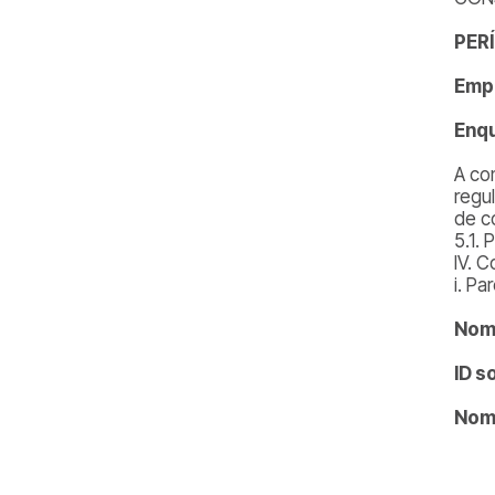
PER
Emp
Enq
A co
regu
de c
5.1.
IV. 
i. Pa
Nome
ID s
Nom