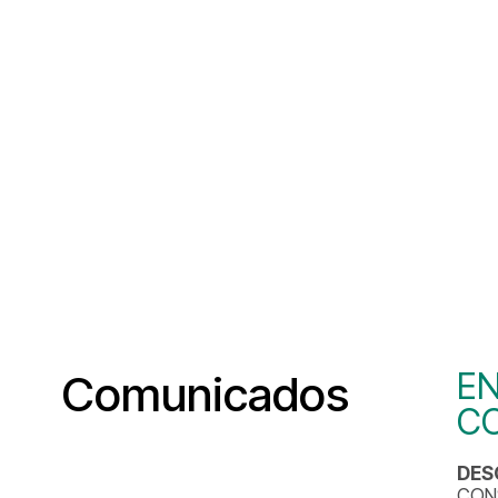
EN
Comunicados
C
DES
CONS