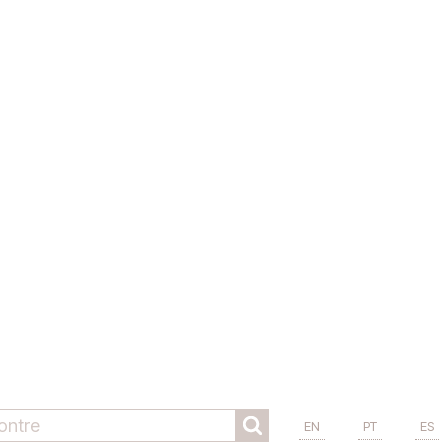
EN
PT
ES