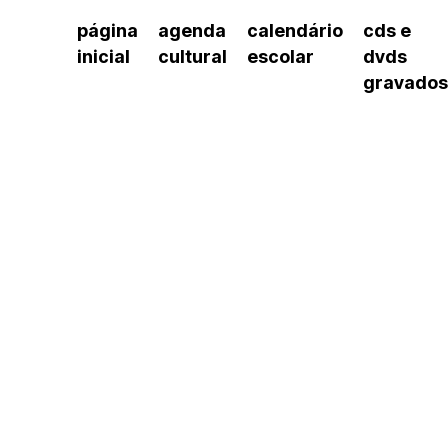
página
agenda
calendário
cds e
inicial
cultural
escolar
dvds
gravados