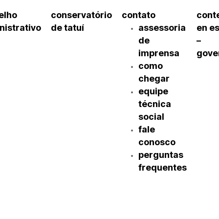
elho
conservatório
contato
cont
nistrativo
de tatuí
assessoria
en e
de
–
imprensa
gove
como
chegar
equipe
técnica
social
fale
conosco
perguntas
frequentes