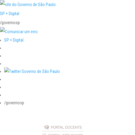
SP + Digital
/governosp
SP + Digital
/governosp
PORTAL DOCENTE