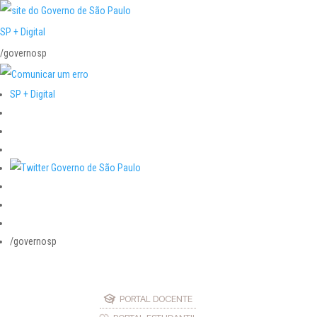
SP + Digital
/governosp
SP + Digital
/governosp
PORTAL DOCENTE