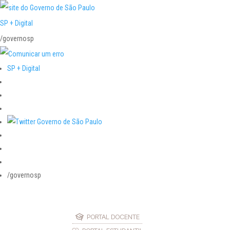
SP + Digital
/governosp
SP + Digital
/governosp
PORTAL DOCENTE