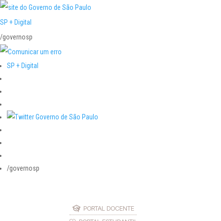
SP + Digital
/governosp
SP + Digital
/governosp
PORTAL DOCENTE