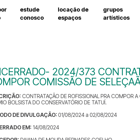
por
estude
locação de
grupos
o
conosco
espaços
artísticos
teatro procópio ferreira
artes cênicas
grupos artísticos de bolsistas
fale cono
salão villa-lobos
música
grupos pedagógicos – sede
pergunta
erto
auditório unidade chiquinha gonzaga
processo seletivo
grupos pedagógicos – polo
como che
orientações para locação
visite o c
equipe té
assessori
CERRADO- 2024/373 CONTRAT
trabalhe 
OMPOR COMISSÃO DE SELEÇAÃ
CRIÇÃO:
CONTRATAÇÃO DE ROFISSIONAL PRA COMPOR A 
IO BOLSISTA DO CONSERVATÓRIO DE TATUÍ.
ÍODO DE DIVULGAÇÃO:
01/08/2024 a 02/08/2024
ERRADO EM:
14/08/2024
CEDOR:
DAIANA DE MOURA BERNADES COELHO