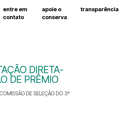
entre em
apoie o
transparência
contato
conserva
sco
patrocinadores e parcerias
contrato de gestão
s frequentes
doações de pessoa jurídica
prestação de contas
gar
doações de pessoa física
recursos humanos
onservatório
nota fiscal paulista (nfp)
compras e serviços
cnica social
a de imprensa
AÇÃO DIRETA-
conosco
O DE PRÊMIO
COMISSÃO DE SELEÇÃO DO 3º