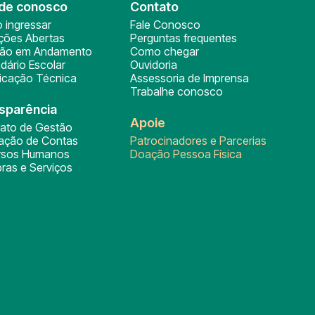
de conosco
Contato
 ingressar
Fale Conosco
ições Abertas
Perguntas frequentes
ção em Andamento
Como chegar
dário Escolar
Ouvidoria
ficação Técnica
Assessoria de Imprensa
Trabalhe conosco
sparência
Apoie
rato de Gestão
tação de Contas
Patrocinadores e Parcerias
rsos Humanos
Doação Pessoa Física
ras e Serviços