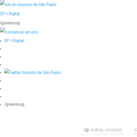
SP + Digital
/governosp
SP + Digital
/governosp
PORTAL DOCENTE