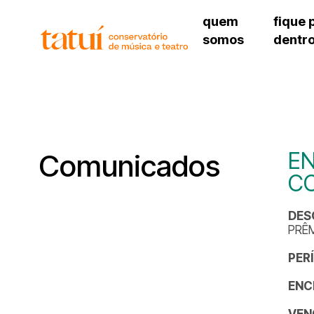
quem
fique 
somos
dentr
histórico
agenda cultural
governança
calendário escolar
unidades e setores
programas de conc
regimento escolar
revistas digitais
corpo docente
espaço estudantil
EN
Comunicados
C
DES
PRÊM
PER
ENC
VEN