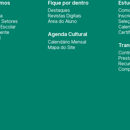
omos
Fique por dentro
Estu
Destaques
Como
ça
Revistas Digitais
Inscr
 Setores
Área do Aluno
Sele
Escolar
Calen
ente
Certi
Agenda Cultural
l
Calendário Mensal
Tran
Mapa do Site
Cont
Pres
Recu
Comp