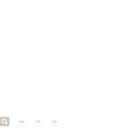
EN
PT
ES