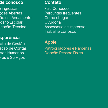
de conosco
Contato
 ingressar
Fale Conosco
ições Abertas
Perguntas frequentes
ção em Andamento
Como chegar
dário Escolar
Ouvidoria
ficação Técnica
Assessoria de Imprensa
Trabalhe conosco
sparência
Apoie
rato de Gestão
tação de Contas
Patrocinadores e Parcerias
rsos Humanos
Doação Pessoa Física
ras e Serviços