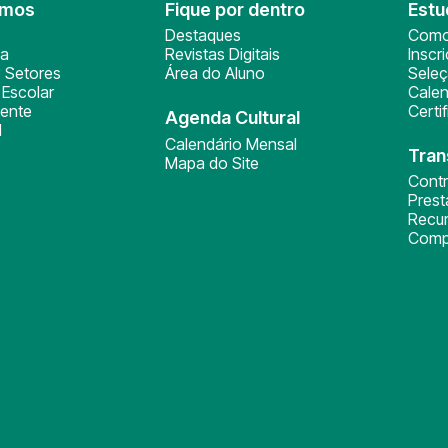
omos
Fique por dentro
Estu
Destaques
Como
ça
Revistas Digitais
Inscr
 Setores
Área do Aluno
Sele
Escolar
Calen
ente
Certi
Agenda Cultural
l
Calendário Mensal
Tran
Mapa do Site
Cont
Pres
Recu
Comp