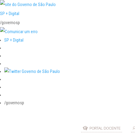
SP + Digital
/governosp
SP + Digital
/governosp
PORTAL DOCENTE