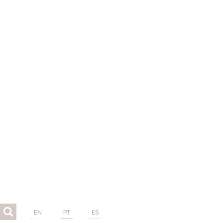
EN
PT
ES