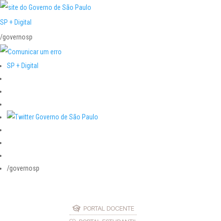
SP + Digital
/governosp
SP + Digital
/governosp
PORTAL DOCENTE