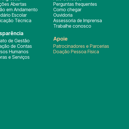
ições Abertas
Perguntas frequentes
ção em Andamento
Como chegar
dário Escolar
Ouvidoria
ficação Técnica
Assessoria de Imprensa
Trabalhe conosco
sparência
Apoie
rato de Gestão
tação de Contas
Patrocinadores e Parcerias
rsos Humanos
Doação Pessoa Física
ras e Serviços