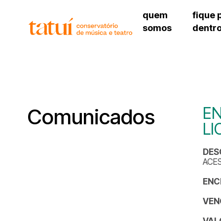
quem
fique 
somos
dentr
histórico
agenda cultural
governança
calendário escolar
unidades e setores
programas de conc
regimento escolar
revistas digitais
corpo docente
espaço estudantil
EN
Comunicados
LI
DES
ACES
ENC
VEN
VAL