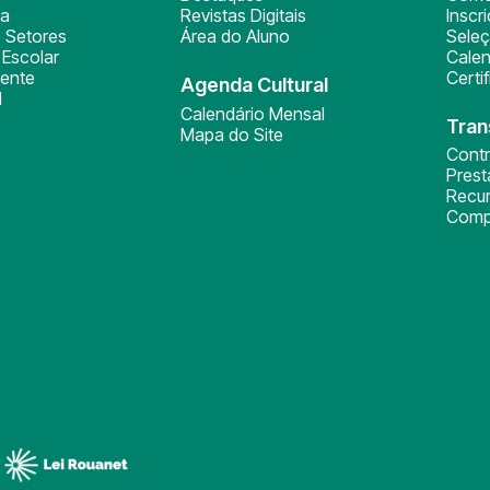
ça
Revistas Digitais
Inscr
 Setores
Área do Aluno
Sele
Escolar
Calen
ente
Certi
Agenda Cultural
l
Calendário Mensal
Tran
Mapa do Site
Cont
Pres
Recu
Comp