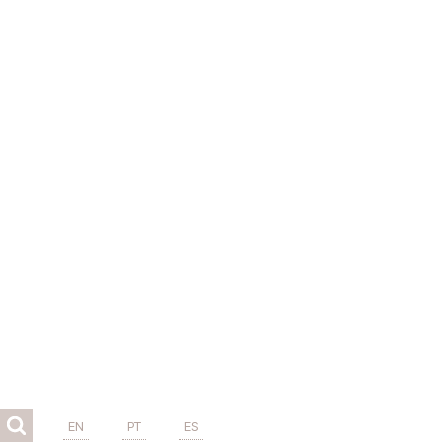
EN
PT
ES