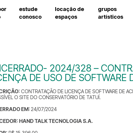
por
estude
locação de
grupos
o
conosco
espaços
artísticos
teatro procópio ferreira
artes cênicas
grupos artísticos de bolsistas
fale cono
salão villa-lobos
música
grupos pedagógicos – sede
pergunta
erto
auditório unidade chiquinha gonzaga
processo seletivo
grupos pedagógicos – polo
como che
orientações para locação
visite o c
equipe té
assessori
CERRADO- 2024/328 – CONTR
trabalhe 
CENÇA DE USO DE SOFTWARE D
CRIÇÃO:
CONTRATAÇÃO DE LICENÇA DE SOFTWARE DE ACE
SÍVEL O SITE DO CONSERVATÓRIO DE TATUÍ.
ERRADO EM:
24/07/2024
CEDOR: HAND TALK TECNOLOGIA S.A.
OR:
R$ 15.396,00