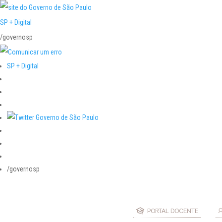
SP + Digital
/governosp
SP + Digital
/governosp
PORTAL DOCENTE