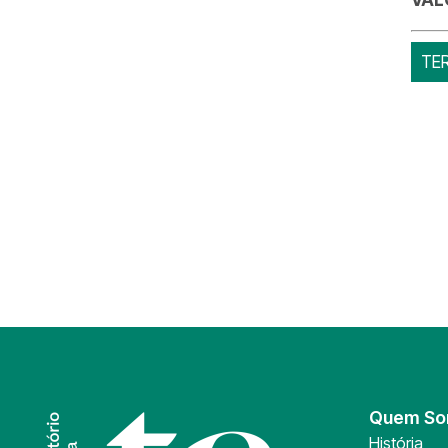
TE
Quem S
História