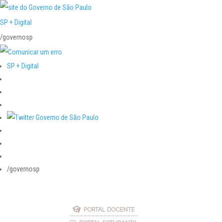
SP + Digital
/governosp
SP + Digital
/governosp
PORTAL DOCENTE