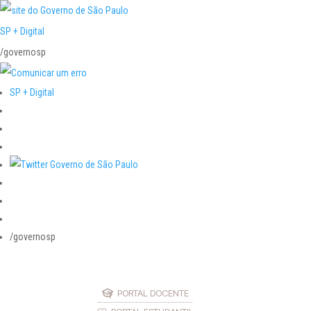
SP + Digital
/governosp
SP + Digital
/governosp
PORTAL DOCENTE