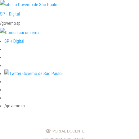
SP + Digital
/governosp
SP + Digital
/governosp
PORTAL DOCENTE