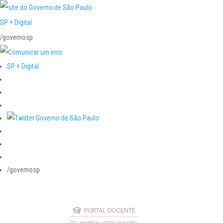
SP + Digital
/governosp
SP + Digital
/governosp
PORTAL DOCENTE