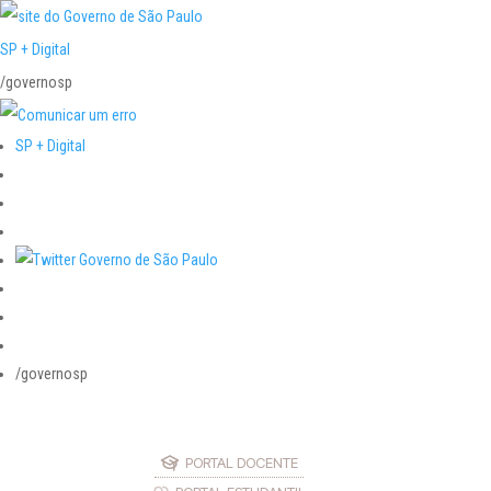
SP + Digital
/governosp
SP + Digital
/governosp
PORTAL DOCENTE