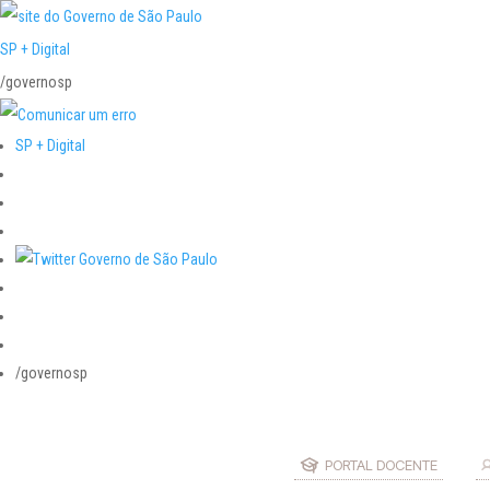
SP + Digital
/governosp
SP + Digital
/governosp
PORTAL DOCENTE