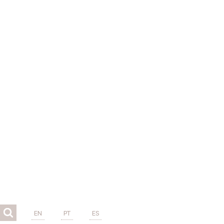
EN
PT
ES