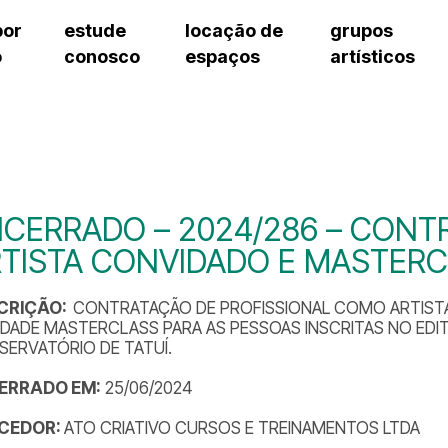
por
estude
locação de
grupos
o
conosco
espaços
artísticos
teatro procópio ferreira
artes cênicas
grupos artísticos de bolsistas
fale cono
salão villa-lobos
música
grupos pedagógicos – sede
pergunta
erto
auditório unidade chiquinha gonzaga
processo seletivo
grupos pedagógicos – polo
como che
orientações para locação
visite o c
equipe té
assessori
CERRADO – 2024/286 – CONTR
trabalhe 
TISTA CONVIDADO E MASTER
CRIÇÃO:
CONTRATAÇÃO DE PROFISSIONAL COMO ARTISTA
IDADE MASTERCLASS PARA AS PESSOAS INSCRITAS NO EDI
ERVATÓRIO DE TATUÍ.
ERRADO EM:
25/06/2024
CEDOR:
ATO CRIATIVO CURSOS E TREINAMENTOS LTDA