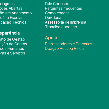
 ingressar
Fale Conosco
ições Abertas
Perguntas frequentes
ção em Andamento
Como chegar
dário Escolar
Ouvidoria
ficação Técnica
Assessoria de Imprensa
Trabalhe conosco
sparência
Apoie
rato de Gestão
tação de Contas
Patrocinadores e Parcerias
rsos Humanos
Doação Pessoa Física
ras e Serviços