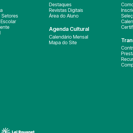
Destaques
Como
ça
Revistas Digitais
Inscr
 Setores
Área do Aluno
Sele
Escolar
Calen
ente
Certi
Agenda Cultural
l
Calendário Mensal
Tran
Mapa do Site
Cont
Pres
Recu
Comp