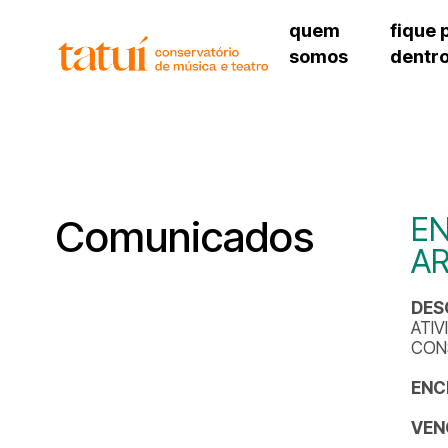
quem
fique 
somos
dentr
histórico
agenda cultural
governança
calendário escolar
unidades e setores
programas de conc
regimento escolar
revistas digitais
corpo docente
espaço estudantil
EN
Comunicados
AR
DES
ATIV
CONS
ENC
VEN