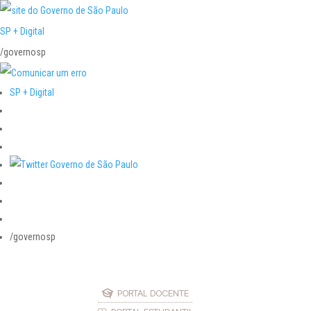
SP + Digital
/governosp
SP + Digital
/governosp
PORTAL DOCENTE