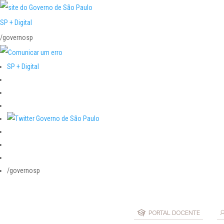
SP + Digital
/governosp
SP + Digital
/governosp
PORTAL DOCENTE