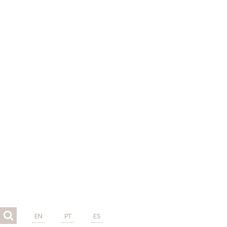
EN
PT
ES