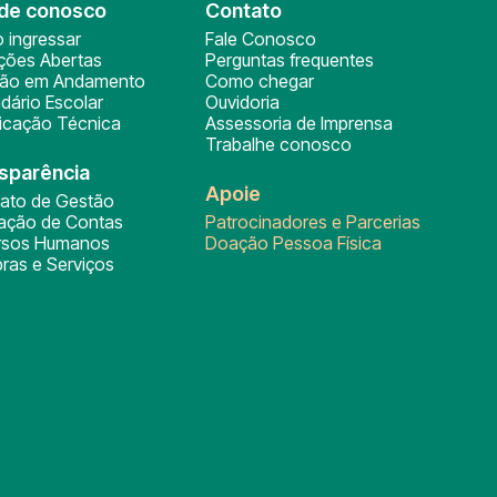
de conosco
Contato
 ingressar
Fale Conosco
ições Abertas
Perguntas frequentes
ção em Andamento
Como chegar
dário Escolar
Ouvidoria
ficação Técnica
Assessoria de Imprensa
Trabalhe conosco
sparência
Apoie
rato de Gestão
tação de Contas
Patrocinadores e Parcerias
rsos Humanos
Doação Pessoa Física
ras e Serviços