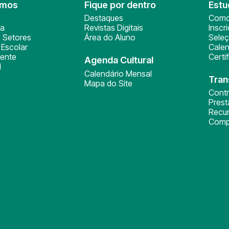
omos
Fique por dentro
Estu
Destaques
Como
ça
Revistas Digitais
Inscr
 Setores
Área do Aluno
Sele
Escolar
Calen
ente
Certi
Agenda Cultural
l
Calendário Mensal
Tran
Mapa do Site
Cont
Pres
Recu
Comp