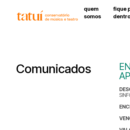
quem
fique 
somos
dentr
histórico
agenda cultural
governança
calendário escolar
unidades e setores
programas de conc
regimento escolar
revistas digitais
corpo docente
espaço estudantil
EN
Comunicados
A
DES
SINF
ENC
VEN
VAL