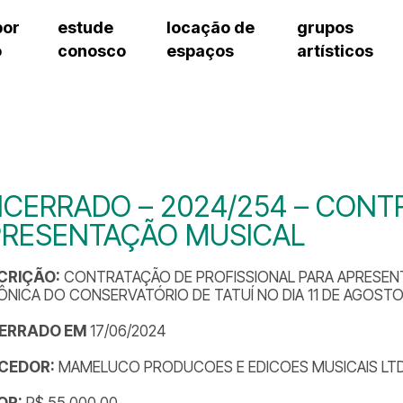
por
estude
locação de
grupos
o
conosco
espaços
artísticos
teatro procópio ferreira
artes cênicas
grupos artísticos de bolsistas
fale cono
salão villa-lobos
música
grupos pedagógicos – sede
pergunta
erto
auditório unidade chiquinha gonzaga
processo seletivo
grupos pedagógicos – polo
como che
orientações para locação
visite o c
equipe té
assessori
CERRADO – 2024/254 – CONTR
trabalhe 
PRESENTAÇÃO MUSICAL
CRIÇÃO:
CONTRATAÇÃO DE PROFISSIONAL PARA APRESEN
ÔNICA DO CONSERVATÓRIO DE TATUÍ NO DIA 11 DE AGOSTO
ERRADO EM
17/06/2024
CEDOR:
MAMELUCO PRODUCOES E EDICOES MUSICAIS LT
OR:
R$ 55.000,00