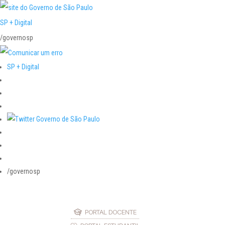
SP + Digital
/governosp
SP + Digital
/governosp
PORTAL DOCENTE