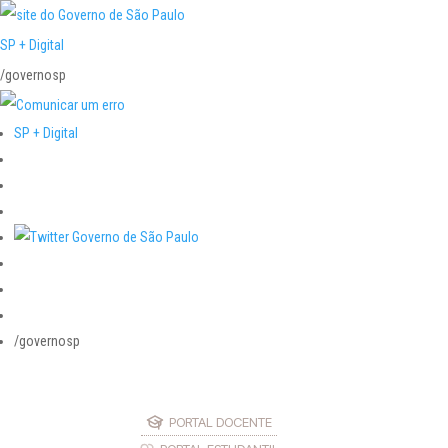
SP + Digital
/governosp
SP + Digital
/governosp
PORTAL DOCENTE