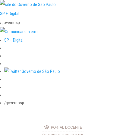
SP + Digital
/governosp
SP + Digital
/governosp
PORTAL DOCENTE