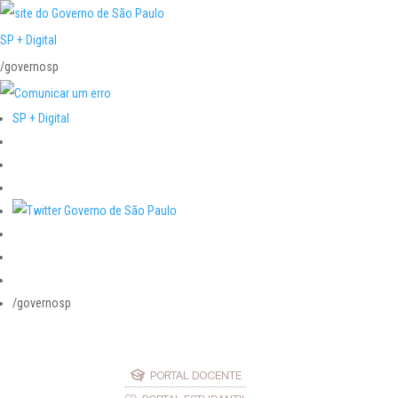
SP + Digital
/governosp
SP + Digital
/governosp
PORTAL DOCENTE