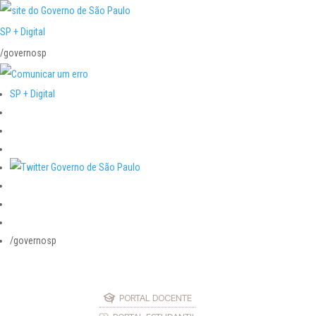
SP + Digital
/governosp
SP + Digital
/governosp
PORTAL DOCENTE