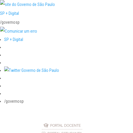
SP + Digital
/governosp
SP + Digital
/governosp
PORTAL DOCENTE