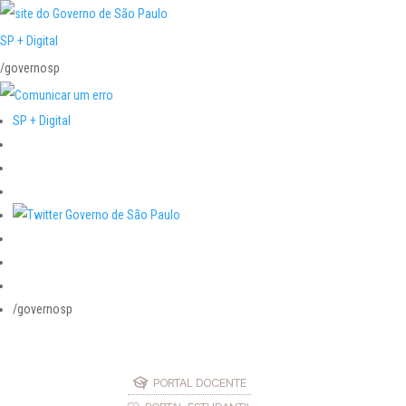
SP + Digital
/governosp
SP + Digital
/governosp
PORTAL DOCENTE