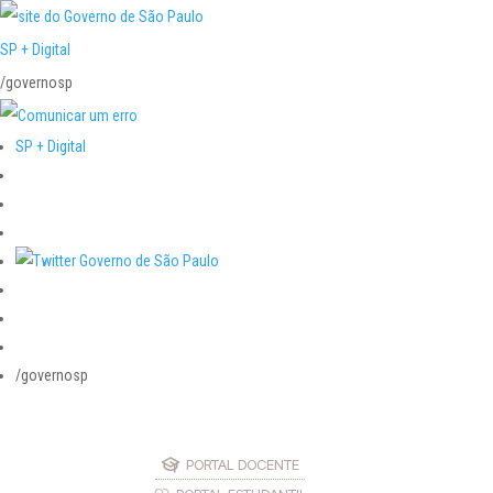
SP + Digital
/governosp
SP + Digital
/governosp
PORTAL DOCENTE