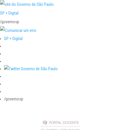
SP + Digital
/governosp
SP + Digital
/governosp
PORTAL DOCENTE