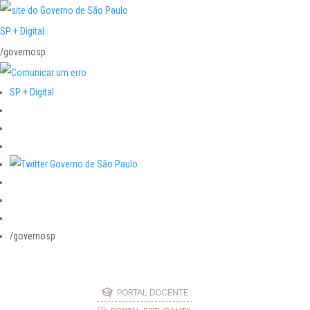
SP + Digital
/governosp
SP + Digital
/governosp
PORTAL DOCENTE