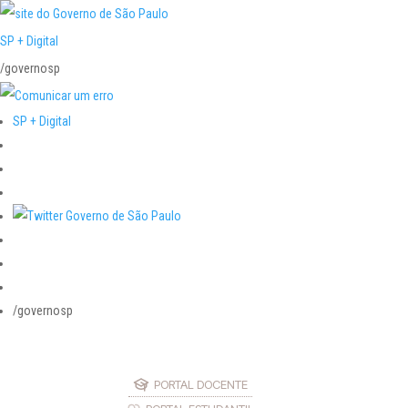
SP + Digital
/governosp
SP + Digital
/governosp
PORTAL DOCENTE