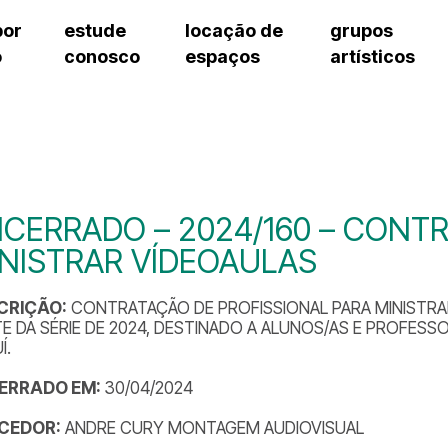
por
estude
locação de
grupos
o
conosco
espaços
artísticos
cursos regulares
bilheteria
teatro procópio ferreira
artes cênicas
grupos artísticos de bolsistas
fale cono
cursos livres
cursos regulares
salão villa-lobos
música
grupos pedagógicos – sede
ouvidoria 
cursos de aperfeiçoamento
cursos livres
erto
auditório unidade chiquinha gonzaga
processo seletivo
grupos pedagógicos – polo
pergunta
chiquinha gonzaga
cursos de aperfeiçoamento
orientações para locação
como che
a
visite o c
3
sceic-sp
CERRADO – 2024/160 – CONTR
to
equipe té
NISTRAR VÍDEOAULAS
josé do rio pardo
assessori
trabalhe 
CRIÇÃO:
CONTRATAÇÃO DE PROFISSIONAL PARA MINISTRA
E DA SÉRIE DE 2024, DESTINADO A ALUNOS/AS E PROFES
Í.
ERRADO EM:
30/04/2024
CEDOR:
ANDRE CURY MONTAGEM AUDIOVISUAL