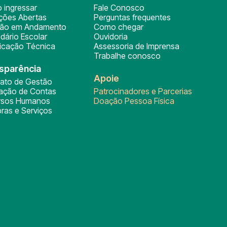
 ingressar
Fale Conosco
ições Abertas
Perguntas frequentes
ção em Andamento
Como chegar
dário Escolar
Ouvidoria
ficação Técnica
Assessoria de Imprensa
Trabalhe conosco
sparência
Apoie
rato de Gestão
tação de Contas
Patrocinadores e Parcerias
rsos Humanos
Doação Pessoa Física
ras e Serviços