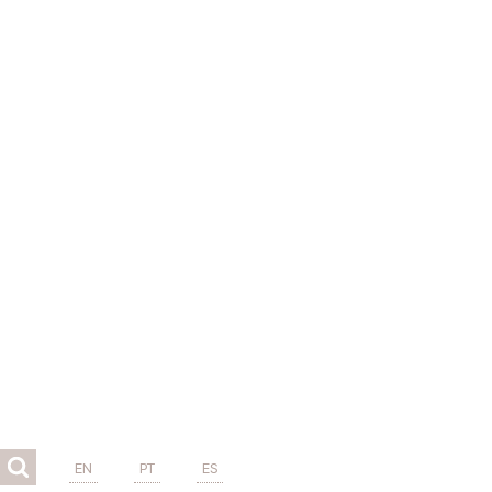
EN
PT
ES