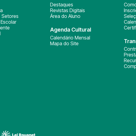
Destaques
Como
ça
Revistas Digitais
Inscr
 Setores
Área do Aluno
Sele
Escolar
Calen
ente
Certi
Agenda Cultural
l
Calendário Mensal
Tran
Mapa do Site
Cont
Pres
Recu
Comp