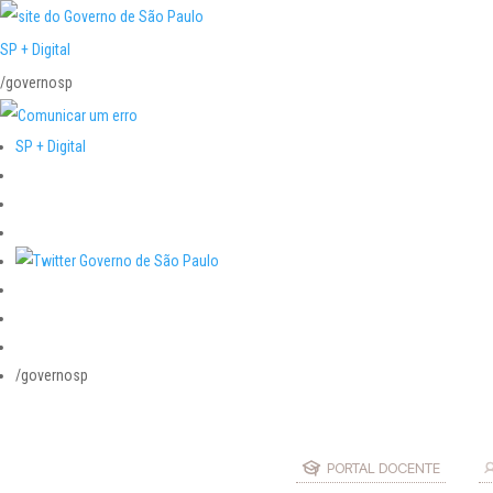
SP + Digital
/governosp
SP + Digital
/governosp
PORTAL DOCENTE