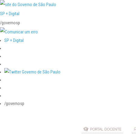
SP + Digital
/governosp
SP + Digital
/governosp
PORTAL DOCENTE