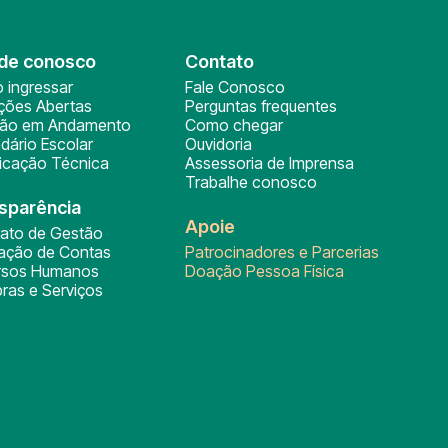
de conosco
Contato
 ingressar
Fale Conosco
ições Abertas
Perguntas frequentes
ção em Andamento
Como chegar
dário Escolar
Ouvidoria
ficação Técnica
Assessoria de Imprensa
Trabalhe conosco
sparência
Apoie
rato de Gestão
tação de Contas
Patrocinadores e Parcerias
rsos Humanos
Doação Pessoa Física
ras e Serviços