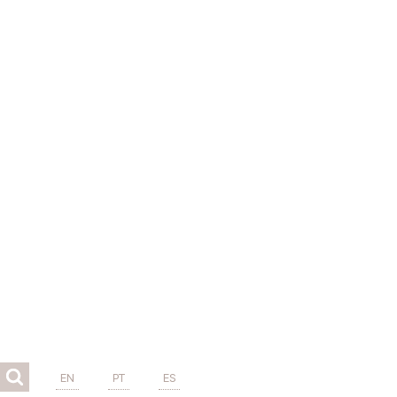
EN
PT
ES