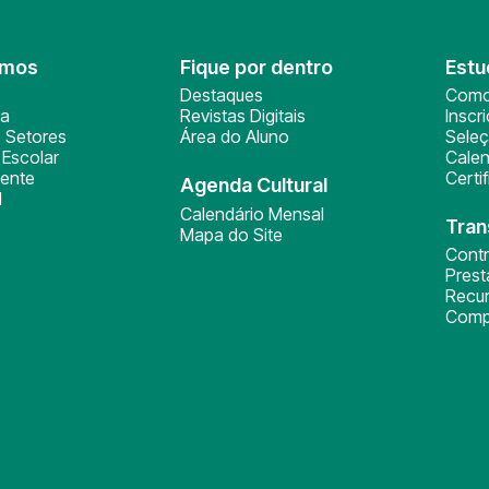
omos
Fique por dentro
Estu
Destaques
Como
ça
Revistas Digitais
Inscr
 Setores
Área do Aluno
Sele
Escolar
Calen
ente
Certi
Agenda Cultural
l
Calendário Mensal
Tran
Mapa do Site
Cont
Pres
Recu
Comp