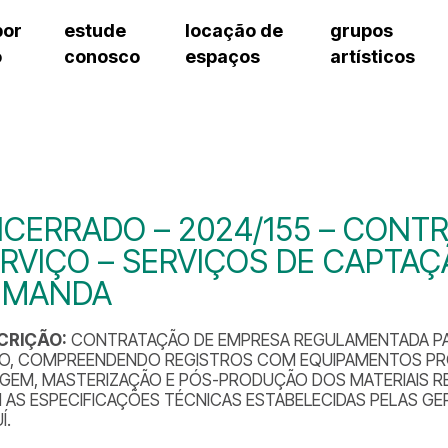
por
estude
locação de
grupos
o
conosco
espaços
artísticos
cursos regulares
bilheteria
teatro procópio ferreira
artes cênicas
grupos artísticos de bolsistas
fale cono
cursos livres
cursos regulares
salão villa-lobos
música
grupos pedagógicos – sede
ouvidoria 
cursos de aperfeiçoamento
cursos livres
erto
auditório unidade chiquinha gonzaga
processo seletivo
grupos pedagógicos – polo
pergunta
chiquinha gonzaga
cursos de aperfeiçoamento
orientações para locação
como che
a
visite o c
3
sceic-sp
CERRADO – 2024/155 – CONT
to
equipe té
RVIÇO – SERVIÇOS DE CAPTAÇ
josé do rio pardo
assessori
EMANDA
trabalhe 
CRIÇÃO:
CONTRATAÇÃO DE EMPRESA REGULAMENTADA PAR
IO, COMPREENDENDO REGISTROS COM EQUIPAMENTOS PROF
AGEM, MASTERIZAÇÃO E PÓS-PRODUÇÃO DOS MATERIAIS 
 AS ESPECIFICAÇÕES TÉCNICAS ESTABELECIDAS PELAS G
Í.