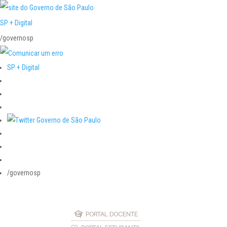
SP + Digital
/governosp
SP + Digital
/governosp
PORTAL DOCENTE