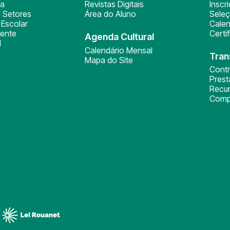
ça
Revistas Digitais
Inscr
 Setores
Área do Aluno
Sele
Escolar
Calen
ente
Certi
Agenda Cultural
l
Calendário Mensal
Tran
Mapa do Site
Cont
Pres
Recu
Comp