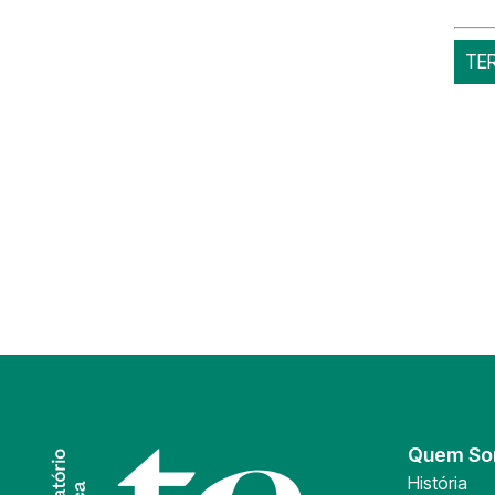
TE
Quem S
História