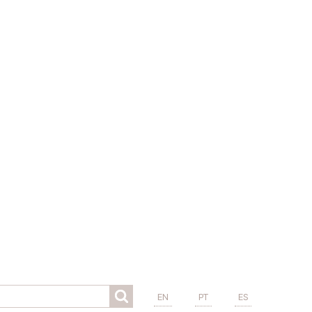
EN
PT
ES