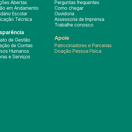
ições Abertas
Perguntas frequentes
ção em Andamento
Como chegar
dário Escolar
Ouvidoria
ficação Técnica
Assessoria de Imprensa
Trabalhe conosco
sparência
Apoie
rato de Gestão
tação de Contas
Patrocinadores e Parcerias
rsos Humanos
Doação Pessoa Física
ras e Serviços