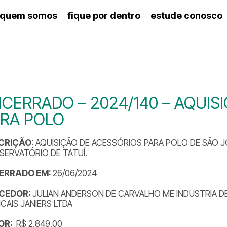
quem somos
fique por dentro
estude conosco
ico
agenda cultural
artes cênicas
nança
calendário escolar
des e setores
programas de concerto
ento escolar
revistas digitais
 docente
espaço estudantil
CERRADO – 2024/140 – AQUIS
RA POLO
CRIÇÃO
: AQUISIÇÃO DE ACESSÓRIOS PARA POLO DE SÃO 
ERVATÓRIO DE TATUÍ.
ERRADO EM:
26/06/2024
CEDOR:
JULIAN ANDERSON DE CARVALHO ME INDUSTRIA 
CAIS JANIERS LTDA
OR:
R$ 2.849,00