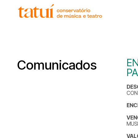
histór
gover
unida
regim
corpo
EN
Comunicados
PA
DES
CONS
ENC
VEN
MUSI
VAL