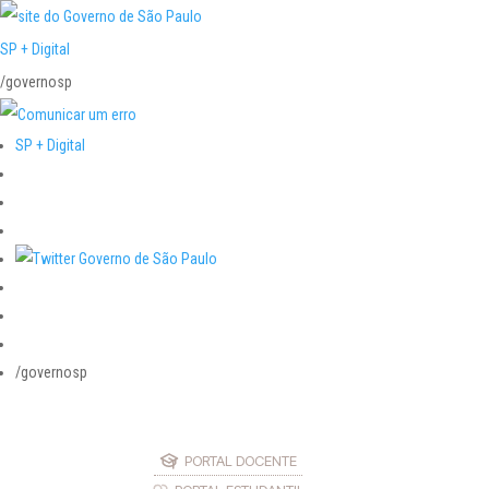
SP + Digital
/governosp
SP + Digital
/governosp
PORTAL DOCENTE