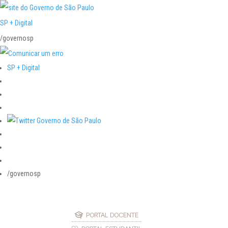
SP + Digital
/governosp
SP + Digital
/governosp
PORTAL DOCENTE